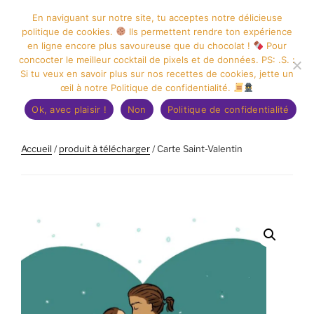
Aller
En naviguant sur notre site, tu acceptes notre délicieuse
au
politique de cookies.
Ils permettent rendre ton expérience
contenu
en ligne encore plus savoureuse que du chocolat !
Pour
principal
concocter le meilleur cocktail de pixels et de données. PS: .S. :
GRAPHISME ILLUSTRATION
Si tu veux en savoir plus sur nos recettes de cookies, jette un
œil à notre Politique de confidentialité.
CAPUCINE DESSINE
Menu
Ok, avec plaisir !
Non
Politique de confidentialité
Accueil
/
produit à télécharger
/ Carte Saint-Valentin