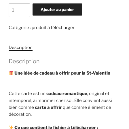
quantité
Ajouter au panier
de
Carte
Saint-
Catégorie :
produit à télécharger
Valentin
Description
Description
Une idée de cadeau à offrir pour la St-Valentin
Cette carte est un
cadeau romantique
, original et
intemporel, à imprimer chez soi. Elle convient aussi
bien comme
carte à offrir
que comme élément de
décoration.
Ce que contient le fichier à télécharger :