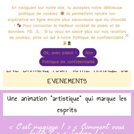
En naviguant sur notre site, tu acceptes notre délicieuse
politique de cookies.
Ils permettent rendre ton
expérience en ligne encore plus savoureuse que du chocolat
!
Pour concocter le meilleur cocktail de pixels et de
données. PS: .S. : Si tu veux en savoir plus sur nos recettes
GRAPHISME ILLUSTRATION
de cookies, jette un œil à notre Politique de confidentialité.
Menu
CAPUCINE DESSINE
Ok, avec plaisir !
Non
Politique de confidentialité
LIVE DRAWING POUR VOTRE MARIAGE ou
EVENEMENTS
Une animation "artistique" qui marque les
esprits
« C’est magique ! » « Comment vous
faites ? » « J’adore ! »