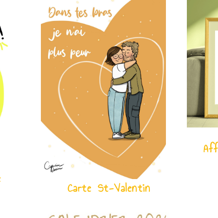
Aff
e
Carte St-Valentin