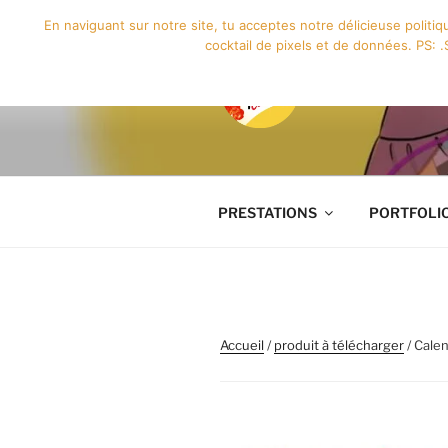
Aller
En naviguant sur notre site, tu acceptes notre délicieuse politi
au
cocktail de pixels et de données. PS: .S
contenu
principal
GRAPHISM
DESSINE
PRESTATIONS
PORTFOLI
Accueil
/
produit à télécharger
/ Cale