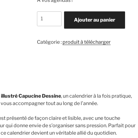
A vos agendas !
quantité
Ajouter au panier
de
Calendrier
2026
Catégorie :
produit à télécharger
à
télécharger
illustré Capucine Dessine
, un calendrier à la fois pratique,
r vous accompagner tout au long de l’année.
t présenté de façon claire et lisible, avec une touche
ur qui donne envie de s’organiser sans pression. Parfait pour
, ce calendrier devient un véritable allié du quotidien.