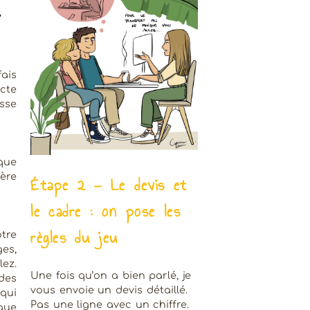
,
ais
cte
sse
que
ère
Étape 2 — Le devis et
le cadre : on pose les
règles du jeu
tre
es,
ez.
Une fois qu’on a bien parlé, je
es
vous envoie un devis détaillé.
qui
Pas une ligne avec un chiffre.
que