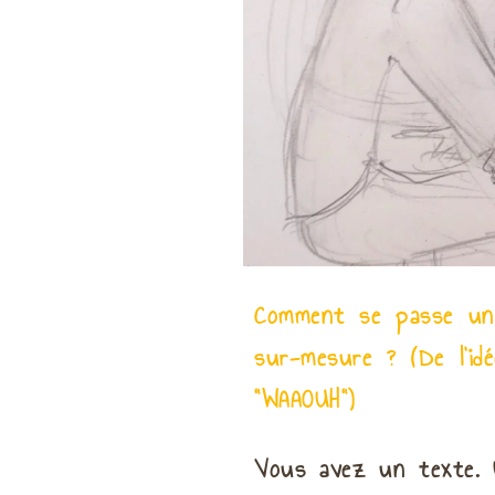
Comment se passe une
sur-mesure ? (De l'idé
"WAAOUH")
Vous avez un texte. U