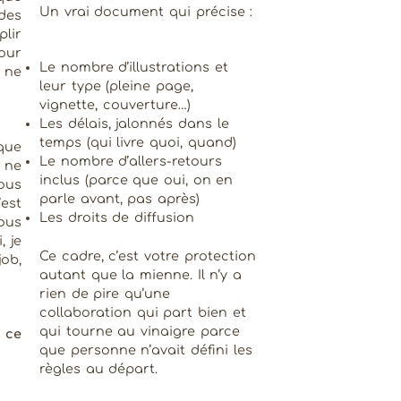
Un vrai document qui précise :
 des
lir
our
Le nombre d’illustrations et
 ne
leur type (pleine page,
vignette, couverture…)
Les délais, jalonnés dans le
temps (qui livre quoi, quand)
que
Le nombre d’allers-retours
 ne
inclus (parce que oui, on en
ous
parle avant, pas après)
est
Les droits de diffusion
ous
, je
Ce cadre, c’est votre protection
ob,
autant que la mienne. Il n’y a
rien de pire qu’une
collaboration qui part bien et
qui tourne au vinaigre parce
 ce
que personne n’avait défini les
règles au départ.